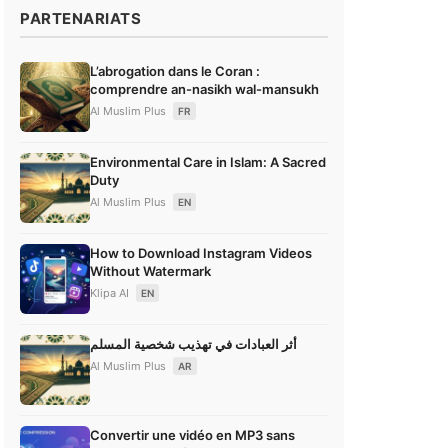
PARTENARIATS
L’abrogation dans le Coran :
comprendre an-nasikh wal-mansukh
Al Muslim Plus
FR
Environmental Care in Islam: A Sacred
Duty
Al Muslim Plus
EN
How to Download Instagram Videos
Without Watermark
Klipa AI
EN
أثر العبادات في تهذيب شخصية المسلم
Al Muslim Plus
AR
Convertir une vidéo en MP3 sans