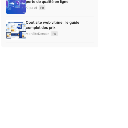
perte de qualité en ligne
Klipa AI
FR
Cout site web vitrine : le guide
complet des prix
MonSiteDemain
FR