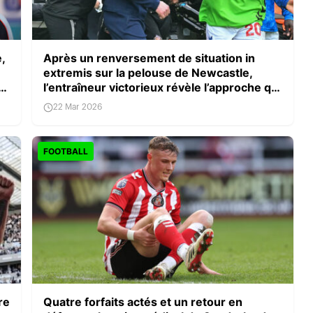
e,
Après un renversement de situation in
extremis sur la pelouse de Newcastle,
l’entraîneur victorieux révèle l’approche qui
a forgé cet exploit
22 Mar 2026
FOOTBALL
re
Quatre forfaits actés et un retour en