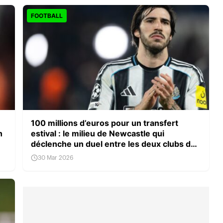
FOOTBALL
100 millions d’euros pour un transfert
n
estival : le milieu de Newcastle qui
déclenche un duel entre les deux clubs de
Manchester
30 Mar 2026