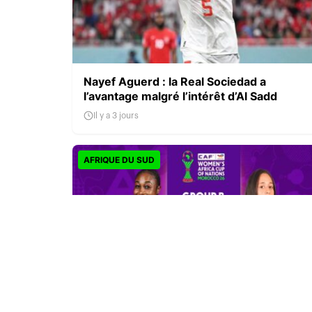
Nayef Aguerd : la Real Sociedad a
l’avantage malgré l’intérêt d’Al Sadd
Il y a 3 jours
AFRIQUE DU SUD
CAN féminine 2026 : la Côte d’Ivoire finit