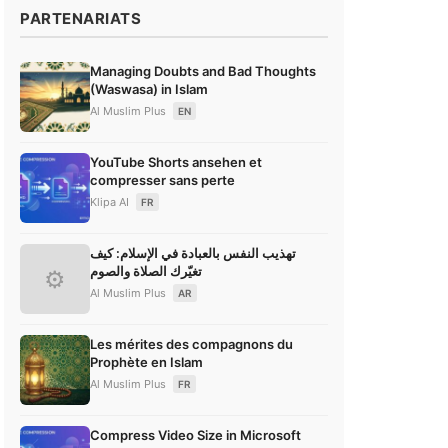
PARTENARIATS
Managing Doubts and Bad Thoughts
(Waswasa) in Islam
Al Muslim Plus
EN
YouTube Shorts ansehen et
compresser sans perte
Klipa AI
FR
تهذيب النفس بالعبادة في الإسلام: كيف
تغيّرك الصلاة والصوم
⚙
Al Muslim Plus
AR
Les mérites des compagnons du
Prophète en Islam
Al Muslim Plus
FR
Compress Video Size in Microsoft