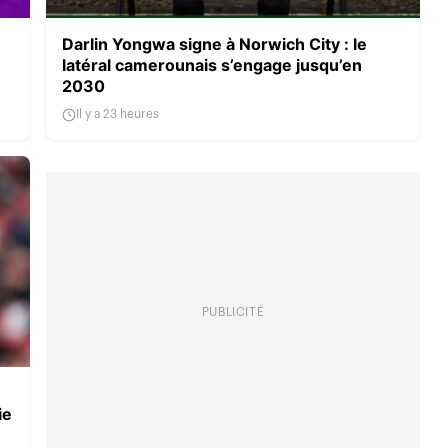
Darlin Yongwa signe à Norwich City : le
latéral camerounais s’engage jusqu’en
2030
Il y a 23 heures
PUBLICITÉ
ie