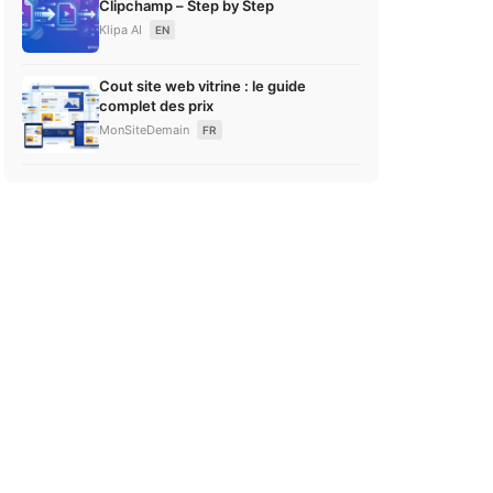
Clipchamp – Step by Step
Klipa AI
EN
Cout site web vitrine : le guide
complet des prix
MonSiteDemain
FR