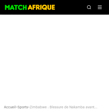
Accueil
>
Sports
>
Zimbabwe : Blessure de Nakamba avant...