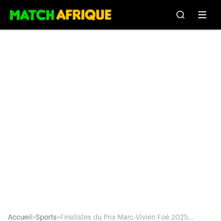
Accueil
>
Sports
>
Finalistes du Prix Marc-Vivien Foé 2025...