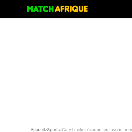
Accueil
>
Sports
>
Gary Lineker évoque les favoris pour.