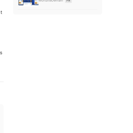
MonSiteDemain
FR
ut
s