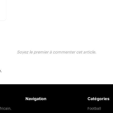
Soyez le premier à commenter cet article.
e.
Navigation
Catégories
Football
fricain.