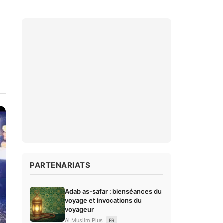
PARTENARIATS
Adab as-safar : bienséances du
voyage et invocations du
voyageur
Al Muslim Plus
FR