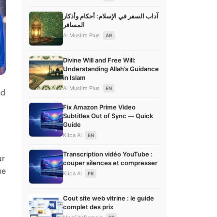
آداب السفر في الإسلام: أحكام وأذكار
المسافر
Al Muslim Plus
AR
Divine Will and Free Will:
Understanding Allah’s Guidance
in Islam
Al Muslim Plus
EN
ed
Fix Amazon Prime Video
Subtitles Out of Sync — Quick
Guide
Klipa AI
EN
Transcription vidéo YouTube :
ur
couper silences et compresser
ue
Klipa AI
FR
Cout site web vitrine : le guide
complet des prix