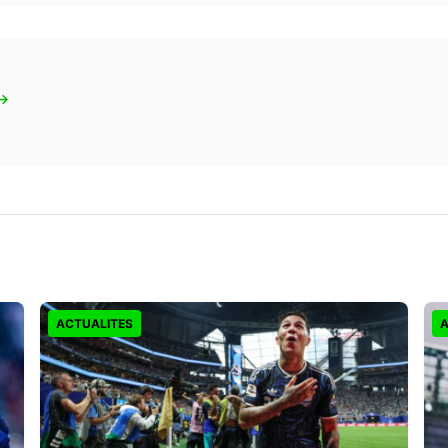
 →
ACTUALITES
A