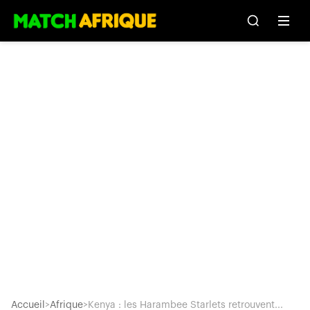
Accueil
>
Afrique
>
Kenya : les Harambee Starlets retrouvent...