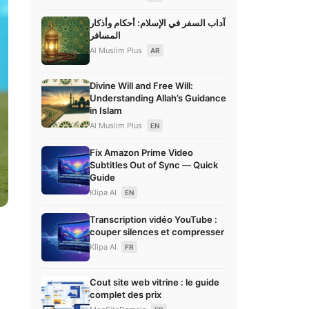
آداب السفر في الإسلام: أحكام وأذكار
المسافر
Al Muslim Plus
AR
Divine Will and Free Will:
Understanding Allah’s Guidance
in Islam
Al Muslim Plus
EN
Fix Amazon Prime Video
Subtitles Out of Sync — Quick
Guide
Klipa AI
EN
Transcription vidéo YouTube :
couper silences et compresser
Klipa AI
FR
Cout site web vitrine : le guide
complet des prix