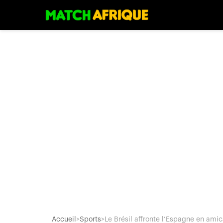
Accueil
>
Sports
>
Le Brésil affronte l’Espagne en amica