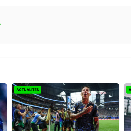
→
ACTUALITES
A