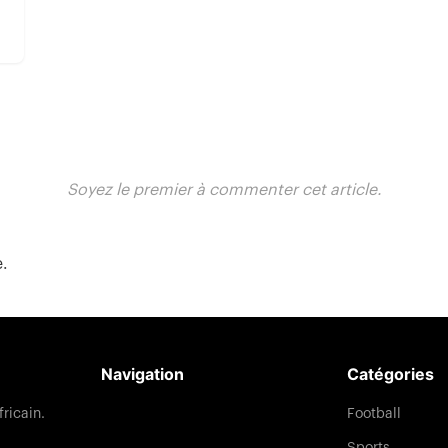
Soyez le premier à commenter cet article.
e.
Navigation
Catégories
Football
fricain.
Sports