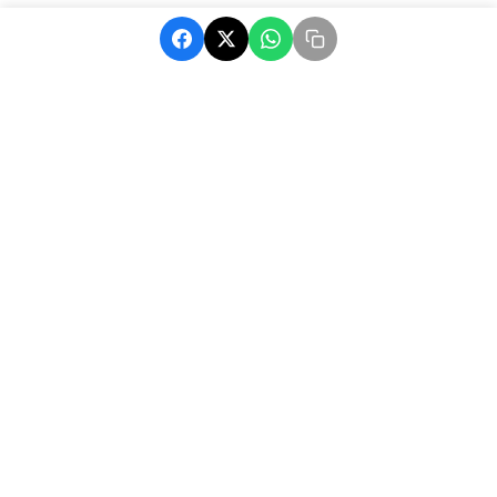
MatchAfrique, votre source d'actualité sur le football africain.
Suivez les dernières nouvelles, résultats et analyses.
Navigation