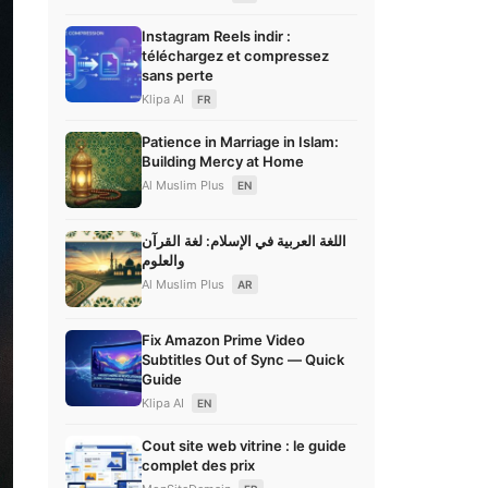
Instagram Reels indir :
téléchargez et compressez
sans perte
Klipa AI
FR
Patience in Marriage in Islam:
Building Mercy at Home
Al Muslim Plus
EN
اللغة العربية في الإسلام: لغة القرآن
والعلوم
Al Muslim Plus
AR
Fix Amazon Prime Video
Subtitles Out of Sync — Quick
Guide
Klipa AI
EN
Cout site web vitrine : le guide
complet des prix