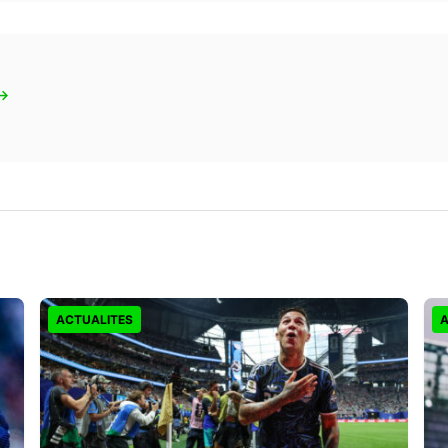
 →
ACTUALITES
A