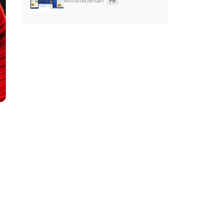
MonSiteDemain
FR