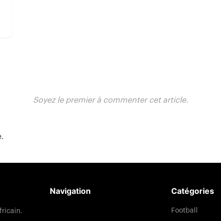
Soyez le premier à commenter cet article.
e.
Navigation
Catégories
Football
fricain.