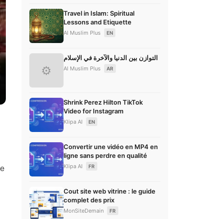
Travel in Islam: Spiritual
Lessons and Etiquette
Al Muslim Plus
EN
التوازن بين الدنيا والآخرة في الإسلام
⚙
Al Muslim Plus
AR
Shrink Perez Hilton TikTok
Video for Instagram
Klipa AI
EN
Convertir une vidéo en MP4 en
ligne sans perdre en qualité
Klipa AI
FR
de
Cout site web vitrine : le guide
complet des prix
MonSiteDemain
FR