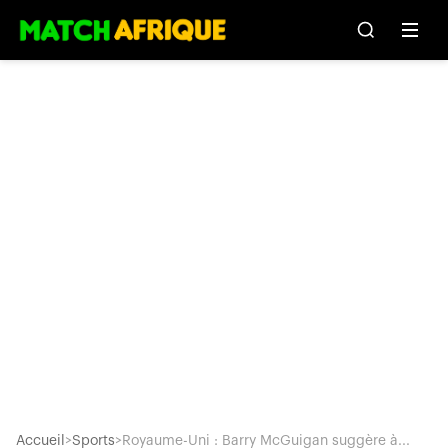
Accueil
>
Sports
>
Royaume-Uni : Barry McGuigan suggère à...