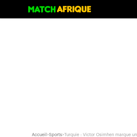
Accueil
>
Sports
>
Turquie : Victor Osimhen marque un.