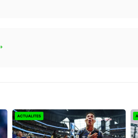
 →
ACTUALITES
A