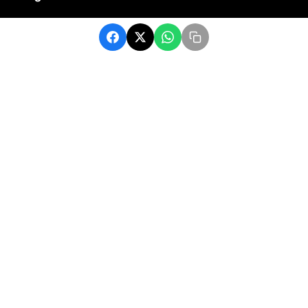
Catégories
Football
Sports
Une
Afrique
Europe
sport
Contact
contact@matchafrique.com
Formulaire de contact