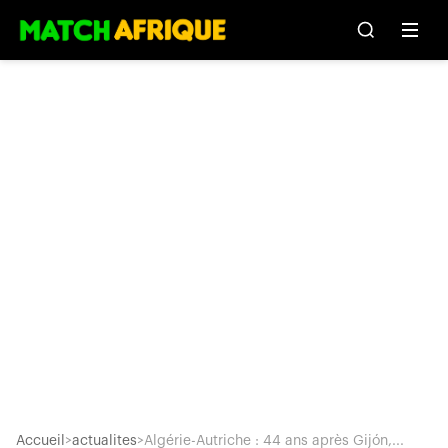
Accueil
>
actualites
>
Algérie-Autriche : 44 ans après Gijón,...