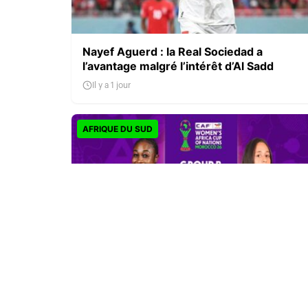
Nayef Aguerd : la Real Sociedad a
l’avantage malgré l’intérêt d’Al Sadd
Il y a 1 jour
AFRIQUE DU SUD
CAN féminine 2026 : la Côte d’Ivoire finit
en tête, l’Afrique du Sud rejoint les quarts