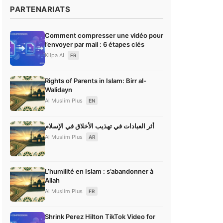
PARTENARIATS
Comment compresser une vidéo pour
l’envoyer par mail : 6 étapes clés
Klipa AI
FR
Rights of Parents in Islam: Birr al-
Walidayn
Al Muslim Plus
EN
أثر العبادات في تهذيب الأخلاق في الإسلام
Al Muslim Plus
AR
L’humilité en Islam : s’abandonner à
Allah
Al Muslim Plus
FR
Shrink Perez Hilton TikTok Video for