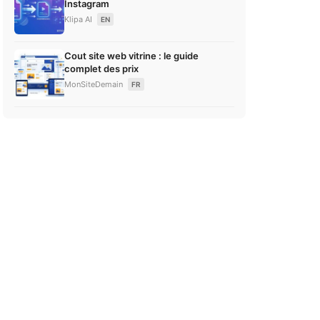
Instagram
Klipa AI
EN
Cout site web vitrine : le guide
complet des prix
MonSiteDemain
FR