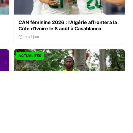
CAN féminine 2026 : l’Algérie affrontera la
Côte d’Ivoire le 8 août à Casablanca
Il y a 1 jour
ACTUALITES
Darlin Yongwa signe à Norwich City : le
latéral camerounais s’engage jusqu’en
2030