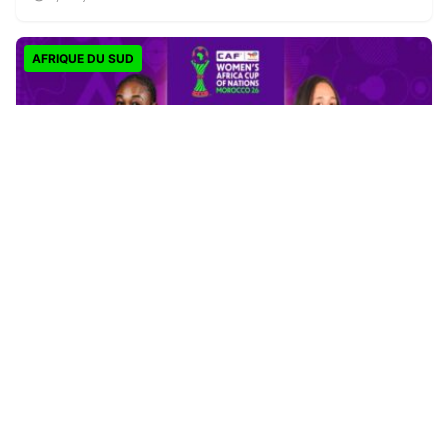
AFRIQUE DU SUD
CAN féminine 2026 : la Côte d’Ivoire finit en tête,
l’Afrique du Sud rejoint les quarts
Il y a 2 jours
ACTUALITES