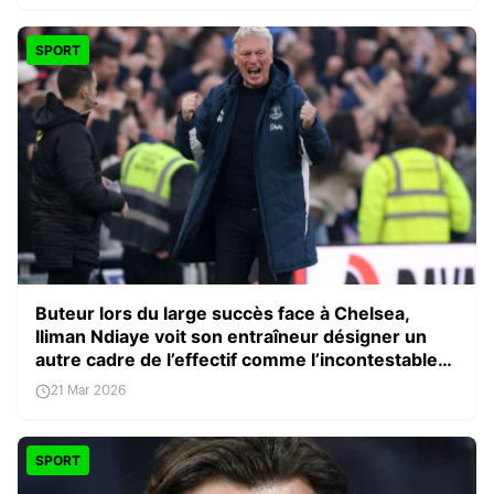
SPORT
Buteur lors du large succès face à Chelsea,
Iliman Ndiaye voit son entraîneur désigner un
autre cadre de l’effectif comme l’incontestable
homme du match
21 Mar 2026
SPORT