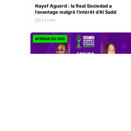
Nayef Aguerd : la Real Sociedad a
l’avantage malgré l’intérêt d’Al Sadd
Il y a 1 jour
AFRIQUE DU SUD
CAN féminine 2026 : la Côte d’Ivoire finit
en tête, l’Afrique du Sud rejoint les quarts
Il y a 1 jour