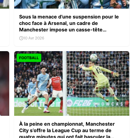
Sous la menace d’une suspension pour le
choc face à Arsenal, un cadre de
Manchester impose un casse-tête
immédiat à Pep Guardiola.
10 Avr 2026
FOOTBALL
À la peine en championnat, Manchester
City s’offre la League Cup au terme de
quatre minutes qui ont fait basculer la