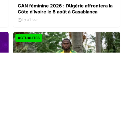
CAN féminine 2026 : l’Algérie affrontera la
Côte d’Ivoire le 8 août à Casablanca
Il y a 1 jour
ACTUALITES
Darlin Yongwa signe à Norwich City : le
latéral camerounais s’engage jusqu’en
2030
Il y a 1 jour