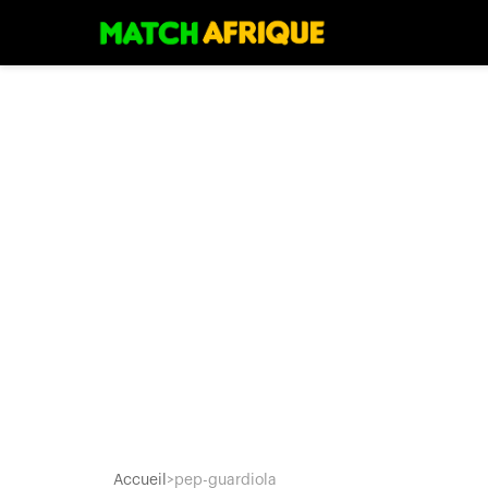
Accueil
>
pep-guardiola