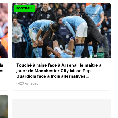
FOOTBALL
la
Touché à l’aine face à Arsenal, le maître à
ès
jouer de Manchester City laisse Pep
Guardiola face à trois alternatives
complexes
20 Avr 2026