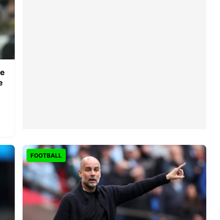
ue
e
FOOTBALL