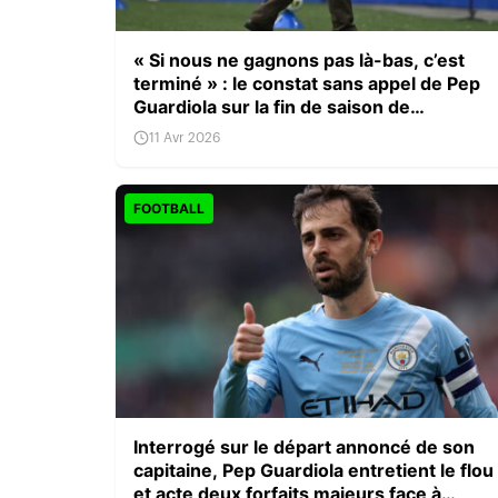
« Si nous ne gagnons pas là-bas, c’est
terminé » : le constat sans appel de Pep
Guardiola sur la fin de saison de
Manchester City
11 Avr 2026
FOOTBALL
Interrogé sur le départ annoncé de son
capitaine, Pep Guardiola entretient le flou
et acte deux forfaits majeurs face à