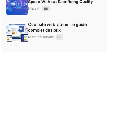
Space Without Sacrificing Quality
Klipa AI
EN
Cout site web vitrine : le guide
complet des prix
MonSiteDemain
FR