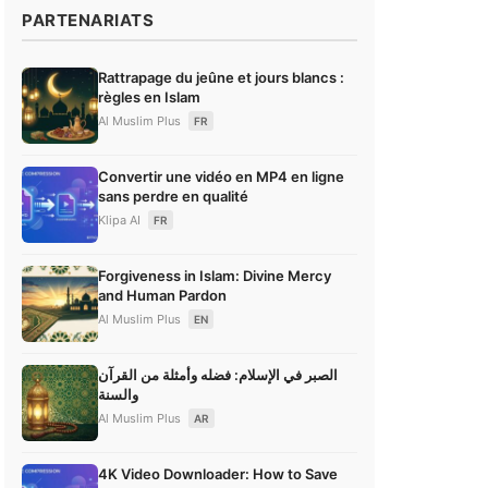
PARTENARIATS
Rattrapage du jeûne et jours blancs :
règles en Islam
Al Muslim Plus
FR
Convertir une vidéo en MP4 en ligne
sans perdre en qualité
Klipa AI
FR
Forgiveness in Islam: Divine Mercy
and Human Pardon
Al Muslim Plus
EN
الصبر في الإسلام: فضله وأمثلة من القرآن
والسنة
Al Muslim Plus
AR
4K Video Downloader: How to Save