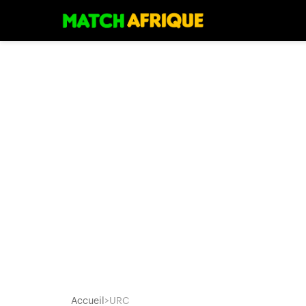
Accueil
>
URC