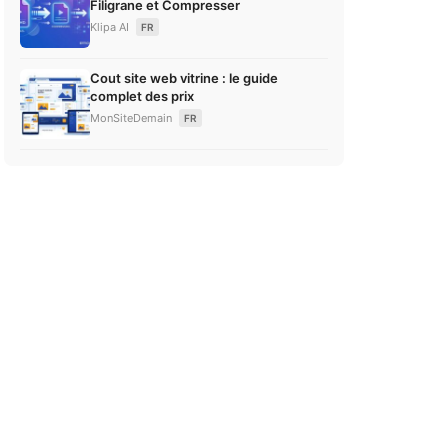
Filigrane et Compresser
Klipa AI
FR
Cout site web vitrine : le guide
complet des prix
MonSiteDemain
FR