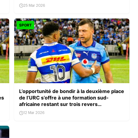
Édimbourg
25 Mar 2026
SPORT
,
L’opportunité de bondir à la deuxième place
es
de l’URC s’offre à une formation sud-
africaine restant sur trois revers
consécutifs
12 Mar 2026