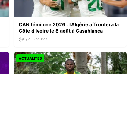
CAN féminine 2026 : l’Algérie affrontera la
Côte d’Ivoire le 8 août à Casablanca
Il y a 15 heures
ACTUALITES
Darlin Yongwa signe à Norwich City : le
latéral camerounais s’engage jusqu’en