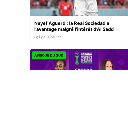
Nayef Aguerd : la Real Sociedad a
l’avantage malgré l’intérêt d’Al Sadd
Il y a 14 heures
AFRIQUE DU SUD
CAN féminine 2026 : la Côte d’Ivoire finit
en tête, l’Afrique du Sud rejoint les quarts