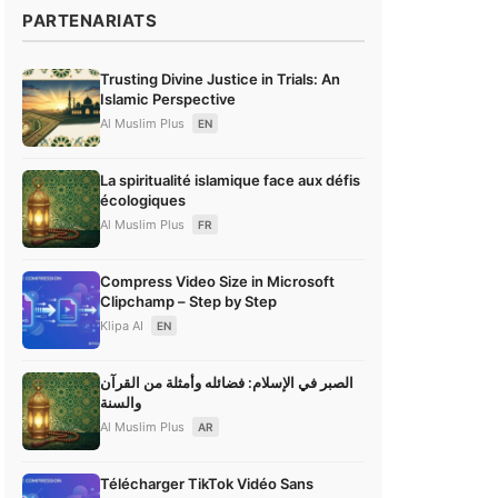
PARTENARIATS
Trusting Divine Justice in Trials: An
Islamic Perspective
Al Muslim Plus
EN
La spiritualité islamique face aux défis
écologiques
Al Muslim Plus
FR
Compress Video Size in Microsoft
Clipchamp – Step by Step
Klipa AI
EN
الصبر في الإسلام: فضائله وأمثلة من القرآن
والسنة
Al Muslim Plus
AR
Télécharger TikTok Vidéo Sans